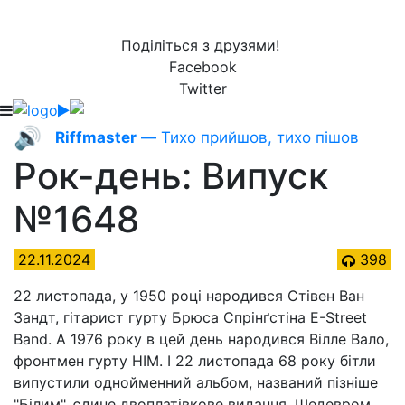
Поділіться з друзями!
Facebook
Twitter
🔊
Riffmaster
— Тихо прийшов, тихо пішов
Рок-день: Випуск
№1648
22.11.2024
398
22 листопада, у 1950 році народився Стівен Ван
Зандт, гітарист гурту Брюса Спрінґстіна E-Street
Band. А 1976 року в цей день народився Вілле Вало,
фронтмен гурту HIM. І 22 листопада 68 року бітли
випустили однойменний альбом, названий пізніше
"Білим", єдине двоплатівкове видання. Шедевром