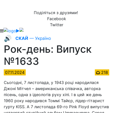
Поділіться з друзями!
Facebook
Twitter
🔊
СКАЙ
— Україно
Рок-день: Випуск
№1633
07.11.2024
218
Сьогодні, 7 листопада, у 1943 році народилася
Джоні Мітчел – американська співачка, авторка
пісень, одна з ідеологів руху хіпі. І в цей же день
1960 року народився Томмі Тайєр, лідер-гітарист
гурту KISS. А 7 листопада 69-го Pink Floyd випустив
четвертий студійний альбом Ummagumma. Серед