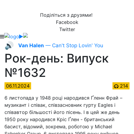
Поділіться з друзями!
Facebook
Twitter
🔊
Van Halen
— Can't Stop Lovin' You
Рок-день: Випуск
№1632
06.11.2024
214
6 листопада у 1948 році народився Ґленн Фрай –
музикант і співак, співзасновник гурту Eagles і
співавтор більшості його пісень. І в цей же день
1950 року народився Кріс Ґлен - британський
басист, відомий, зокрема, роботою у Michael
Schenker Group. 6 листопада 1995 року вийшов