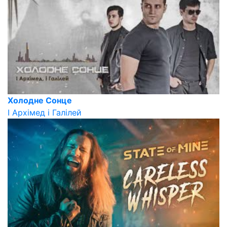
Холодне Сонце
І Архімед і Галілей