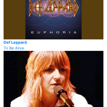
Def Leppard
To Be Alive