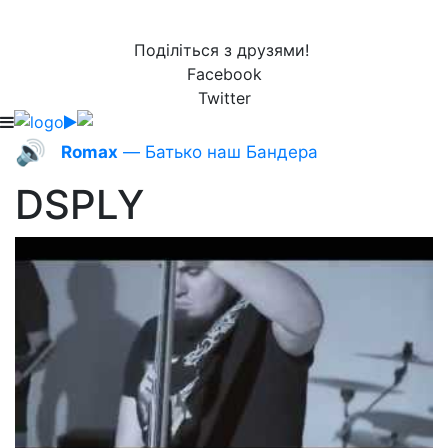
Поділіться з друзями!
Facebook
Twitter
🔊
Romax
— Батько наш Бандера
DSPLY