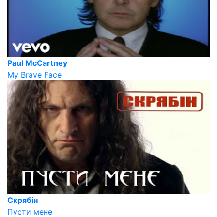
Paul McCartney
My Brave Face
Скрябін
Пусти мене