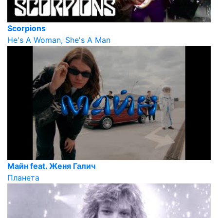
Scorpions
He's A Woman, She's A Man
Майн feat. Женя Галич
Планета