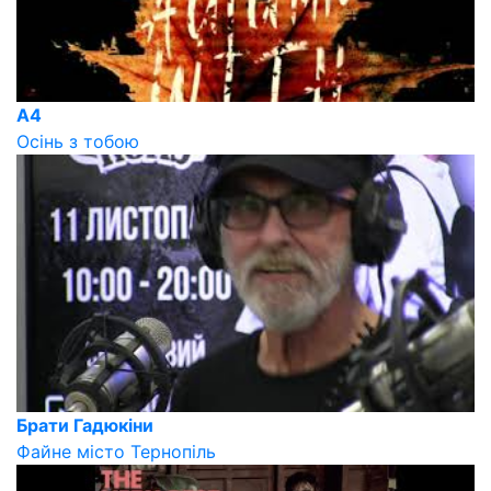
A4
Осінь з тобою
Брати Гадюкіни
Файне місто Тернопіль