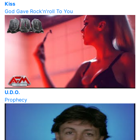
Kiss
God Gave Rock'n'roll To You
U.D.O.
Prophecy