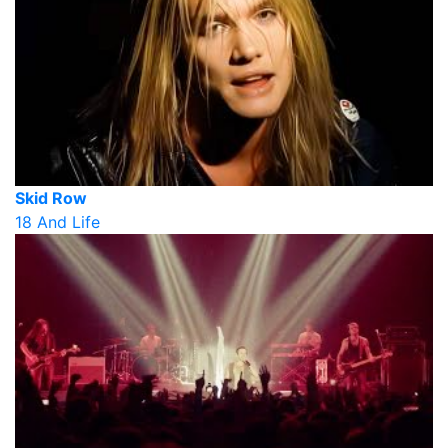
Skid Row
18 And Life