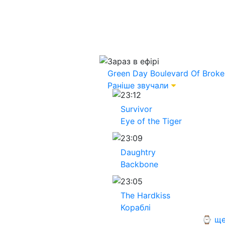
Зараз в ефірі
Green Day
Boulevard Of Brok
Раніше звучали
23:12
Survivor
Eye of the Tiger
23:09
Daughtry
Backbone
23:05
The Hardkiss
Кораблі
⌚ ще