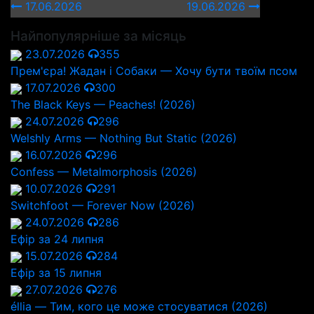
17.06.2026
19.06.2026
Найпопулярніше за місяць
23.07.2026
355
Прем'єра! Жадан і Собаки — Хочу бути твоїм псом
17.07.2026
300
The Black Keys — Peaches! (2026)
24.07.2026
296
Welshly Arms — Nothing But Static (2026)
16.07.2026
296
Confess — Metalmorphosis (2026)
10.07.2026
291
Switchfoot — Forever Now (2026)
24.07.2026
286
Ефір за 24 липня
15.07.2026
284
Ефір за 15 липня
27.07.2026
276
éllia — Тим, кого це може стосуватися (2026)