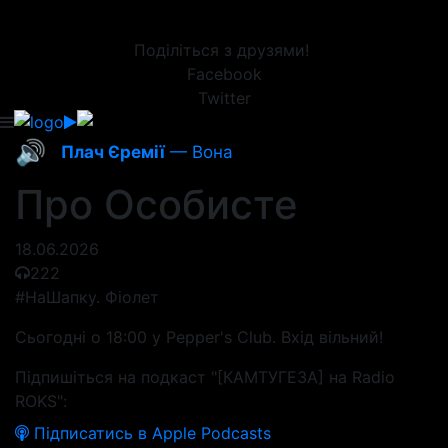
Поділіться з друзями!
Facebook
Twitter
🔊
Плач Єремії
— Вона
Про Особисте
18.06.2026
222
#НаШапку. Фіолет
Сьогодні о 18:00 у Pepper's Club. Вхід вільний!
Підпишіться на подкаст "[КАМТУГЕЗА] на Radio
ROKS":
Підписатись в Apple Podcasts