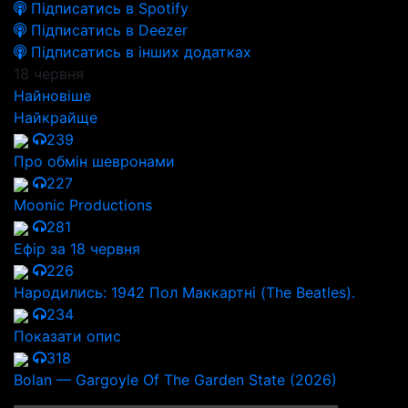
Підписатись в Spotify
Підписатись в Deezer
Підписатись в інших додатках
18 червня
Найновіше
Найкрайще
239
Про обмін шевронами
227
Moonic Productions
281
Ефір за 18 червня
226
Народились: 1942 Пол Маккартні (The Beatles).
234
Показати опис
318
Bolan — Gargoyle Of The Garden State (2026)