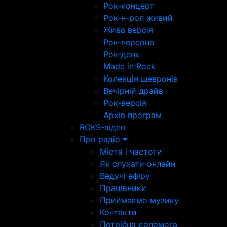
Рок-концерт
Рок-н-рол живий
Жива версія
Рок-персона
Рок-день
Made in Rock
Колекція шевронів
Вечірній драйв
Рок-версія
Архів програм
ROKS-відео
Про радіо
Міста і частоти
Як слухати онлайн
Ведучі ефіру
Працівники
Приймаємо музику
Контакти
Потрібна допомога