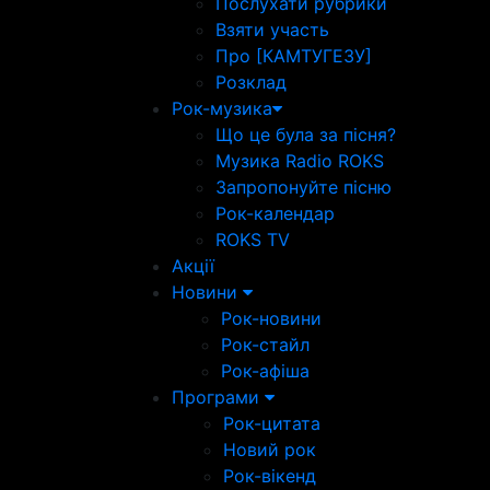
Послухати рубрики
Взяти участь
Про [КАМТУГЕЗУ]
Розклад
Рок-музика
Що це була за пісня?
Музика Radio ROKS
Запропонуйте пісню
Рок-календар
ROKS TV
Акції
Новини
Рок-новини
Рок-стайл
Рок-афіша
Програми
Рок-цитата
Новий рок
Рок-вікенд