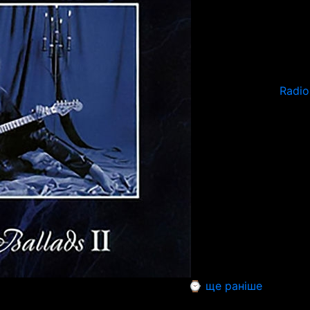
Radio
⌚ ще раніше