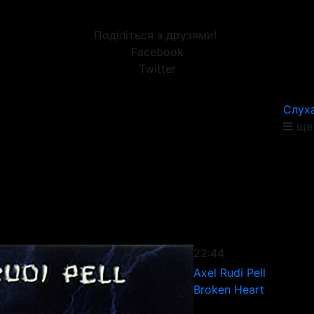
Поділіться з друзями!
Facebook
Twitter
Слух
ще 
22:44
Axel Rudi Pell
Broken Heart