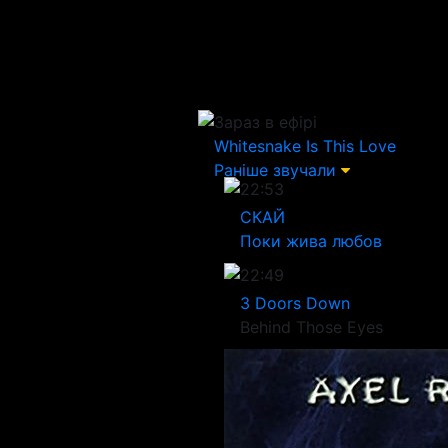
Зараз в ефірі
Whitesnake
Is This Love
Раніше звучали
22:53
СКАЙ
Поки жива любов
22:49
3 Doors Down
Behind Those Eyes