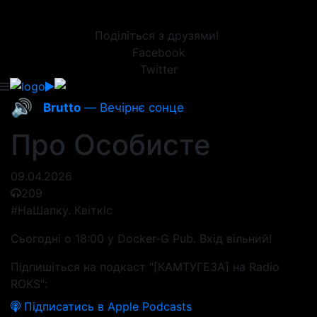
Поділіться з друзями!
Facebook
Twitter
🔊
Brutto
— Вечірнє сонце
Про Особисте
09.04.2026
209
#НаШапку. Квіткіс
Сьогодні о 18:00 у Docker-G Pub. Вхід вільний!
Підпишіться на подкаст "[КАМТУГЕЗА] на Radio
ROKS":
Підписатись в Apple Podcasts