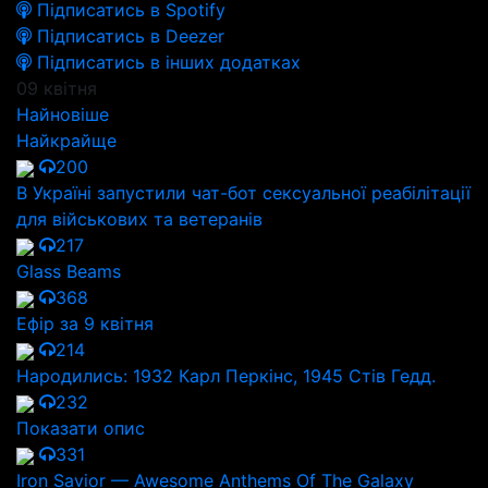
Підписатись в Spotify
Підписатись в Deezer
Підписатись в інших додатках
09 квітня
Найновіше
Найкрайще
200
В Україні запустили чат-бот сексуальної реабілітації
для військових та ветеранів
217
Glass Beams
368
Ефір за 9 квітня
214
Народились: 1932 Карл Перкінс, 1945 Стів Гедд.
232
Показати опис
331
Iron Savior — Awesome Anthems Of The Galaxy