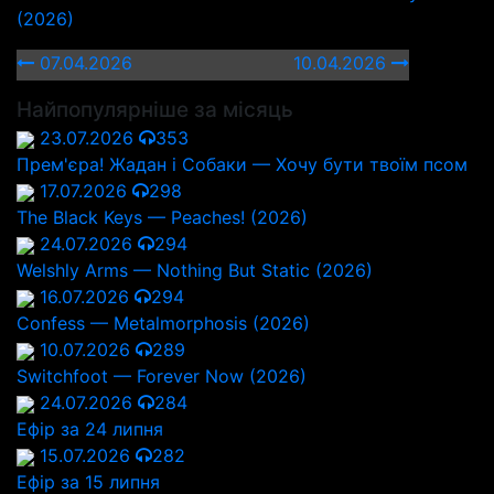
(2026)
07.04.2026
10.04.2026
Найпопулярніше за місяць
23.07.2026
353
Прем'єра! Жадан і Собаки — Хочу бути твоїм псом
17.07.2026
298
The Black Keys — Peaches! (2026)
24.07.2026
294
Welshly Arms — Nothing But Static (2026)
16.07.2026
294
Confess — Metalmorphosis (2026)
10.07.2026
289
Switchfoot — Forever Now (2026)
24.07.2026
284
Ефір за 24 липня
15.07.2026
282
Ефір за 15 липня