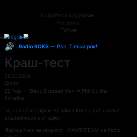
Поділіться з друзями!
Facebook
Twitter
🔊
Radio ROKS
— Рок. Тільки рок!
Краш-тест
06.04.2026
266
ZZ Top — Sharp Dressed Man => Phil Collins —
Paradise
14 років нас слухає Віталій з Києва, і от нарешті
додзвонився в студію!
Підпишіться на подкаст "[КАМТУГЕЗА] на Radio