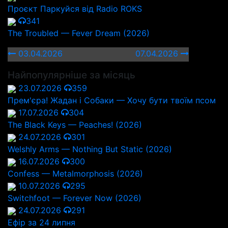
Проєкт Паркуйся від Radio ROKS
341
The Troubled — Fever Dream (2026)
03.04.2026
07.04.2026
Найпопулярніше за місяць
23.07.2026
359
Прем'єра! Жадан і Собаки — Хочу бути твоїм псом
17.07.2026
304
The Black Keys — Peaches! (2026)
24.07.2026
301
Welshly Arms — Nothing But Static (2026)
16.07.2026
300
Confess — Metalmorphosis (2026)
10.07.2026
295
Switchfoot — Forever Now (2026)
24.07.2026
291
Ефір за 24 липня