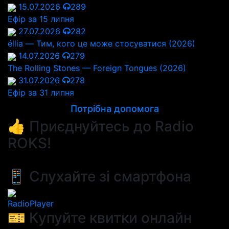
15.07.2026
289
Ефір за 15 липня
27.07.2026
282
éllia — Тим, кого це може стосуватися (2026)
14.07.2026
279
The Rolling Stones — Foreign Tongues (2026)
31.07.2026
278
Ефір за 31 липня
Потрібна допомога
👍 Приєднуйтесь до Radio
ROKS!
📱 Слухайте зі смартфона
RadioPlayer
🎫 Купуйте квитки онлайн