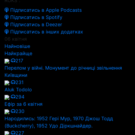
ROKS":
Підписатись в Apple Podcasts
Підписатись в Spotify
Підписатись в Deezer
Підписатись в інших додатках
06 квітня
Найновіше
Найкрайще
217
Перелом у війні. Монумент до річниці звільнення
Київщини
231
Aluk Todolo
294
Ефір за 6 квітня
230
Народились: 1952 Гері Мур, 1970 Джош Тодд
(Buckcherry), 1952 Удо Діркшнайдер.
227