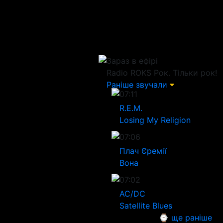
Зараз в ефірі
Radio ROKS
Рок. Тільки рок!
Раніше звучали
07:11
R.E.M.
Losing My Religion
07:06
Плач Єремії
Вона
07:02
AC/DC
Satellite Blues
⌚ ще раніше