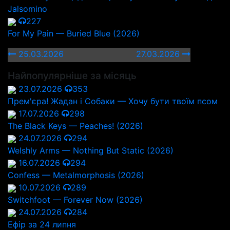
Jalsomino
227
For My Pain — Buried Blue (2026)
25.03.2026
27.03.2026
Найпопулярніше за місяць
23.07.2026
353
Прем'єра! Жадан і Собаки — Хочу бути твоїм псом
17.07.2026
298
The Black Keys — Peaches! (2026)
24.07.2026
294
Welshly Arms — Nothing But Static (2026)
16.07.2026
294
Confess — Metalmorphosis (2026)
10.07.2026
289
Switchfoot — Forever Now (2026)
24.07.2026
284
Ефір за 24 липня