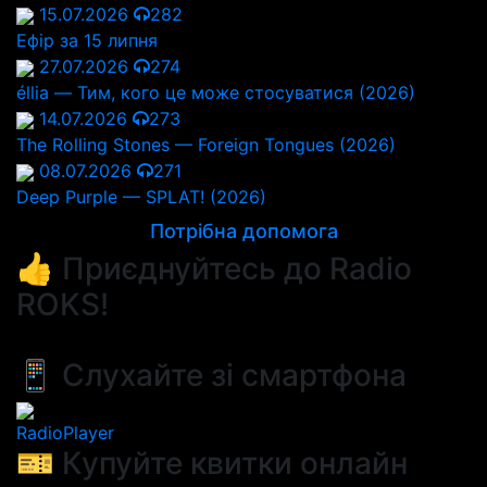
15.07.2026
282
Ефір за 15 липня
27.07.2026
274
éllia — Тим, кого це може стосуватися (2026)
14.07.2026
273
The Rolling Stones — Foreign Tongues (2026)
08.07.2026
271
Deep Purple — SPLAT! (2026)
Потрібна допомога
👍 Приєднуйтесь до Radio
ROKS!
📱 Слухайте зі смартфона
RadioPlayer
🎫 Купуйте квитки онлайн