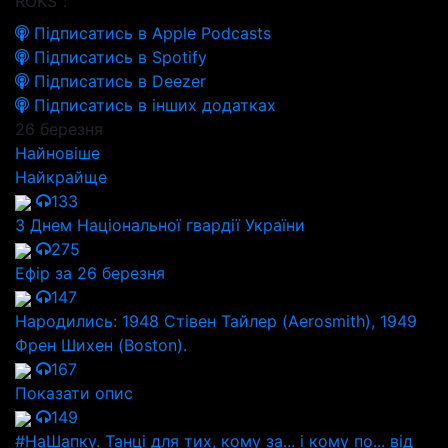
ROKS":
Підписатись в Apple Podcasts
Підписатись в Spotify
Підписатись в Deezer
Підписатись в інших додатках
26 березня
Найновіше
Найкрайще
133
З Днем Національної гвардії України
275
Ефір за 26 березня
147
Народились: 1948 Стівен Тайлер (Aerosmith), 1949
Френ Шихен (Boston).
167
Показати опис
149
#НаШапку. Танці для тих, кому за... і кому по... від