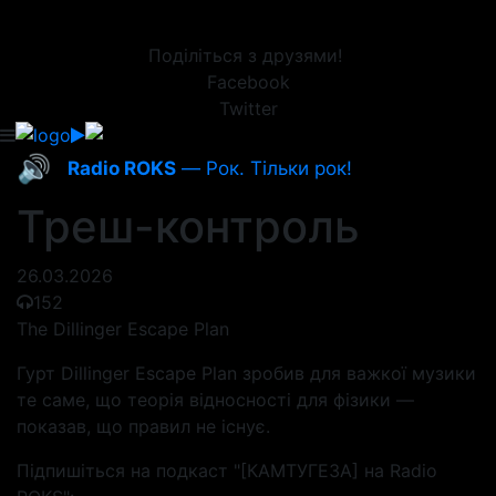
Поділіться з друзями!
Facebook
Twitter
🔊
Radio ROKS
— Рок. Тільки рок!
Треш-контроль
26.03.2026
152
The Dillinger Escape Plan
Гурт Dillinger Escape Plan зробив для важкої музики
те саме, що теорія відносності для фізики —
показав, що правил не існує.
Підпишіться на подкаст "[КАМТУГЕЗА] на Radio