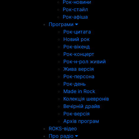
Рок-новини
Рок-стайл
Рок-афіша
Програми
Рок-цитата
Новий рок
Рок-вікенд
Рок-концерт
Рок-н-рол живий
Жива версія
Рок-персона
Рок-день
Made in Rock
Колекція шевронів
Вечірній драйв
Рок-версія
Архів програм
ROKS-відео
Про радіо