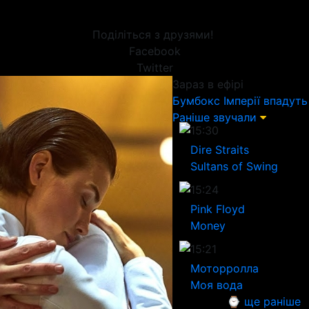
Поділіться з друзями!
Facebook
Twitter
Зараз в ефірі
Бумбокс
Імперії впадуть
Раніше звучали
15:30
Dire Straits
Sultans of Swing
15:24
Pink Floyd
Money
15:21
Моторролла
Моя вода
⌚ ще раніше