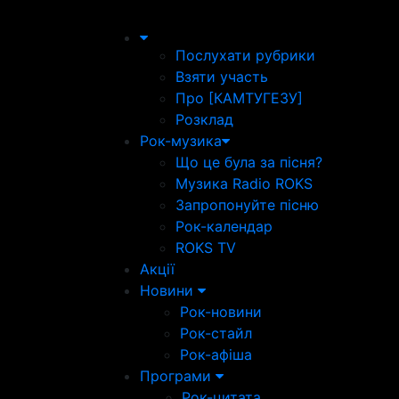
Послухати рубрики
Взяти участь
Про [КАМТУГЕЗУ]
Розклад
Рок-музика
Що це була за пісня?
Музика Radio ROKS
Запропонуйте пісню
Рок-календар
ROKS TV
Акції
Новини
Рок-новини
Рок-стайл
Рок-афіша
Програми
Рок-цитата