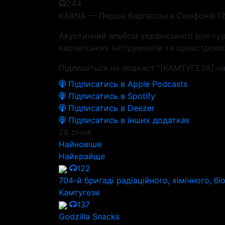
244
KARNA — Перша Карпатська Симфонія (
Акустичний альбом українського рок-гу
карпатських інструментів та оркестрови
Підпишіться на подкаст "[КАМТУГЕЗА] на
Підписатись в Apple Podcasts
Підписатись в Spotify
Підписатись в Deezer
Підписатись в інших додатках
26 січня
Найновіше
Найкрайще
122
704-й бригаді радіаційного, хімічного, бі
Камтугези
137
Godzilla Snacks