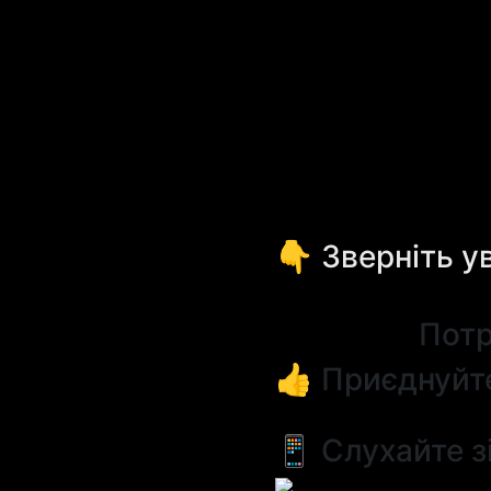
👇 Зверніть у
Потр
👍 Приєднуйт
📱 Слухайте з