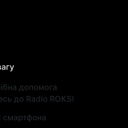
вагу
ібна допомога
есь до Radio ROKS!
і смартфона