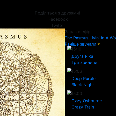
Поділіться з друзями!
Facebook
Twitter
Зараз в ефірі
The Rasmus
Livin' In A W
Раніше звучали
15:10
Друга Ріка
Три хвилини
15:06
Deep Purple
Black Night
15:00
Ozzy Osbourne
Crazy Train