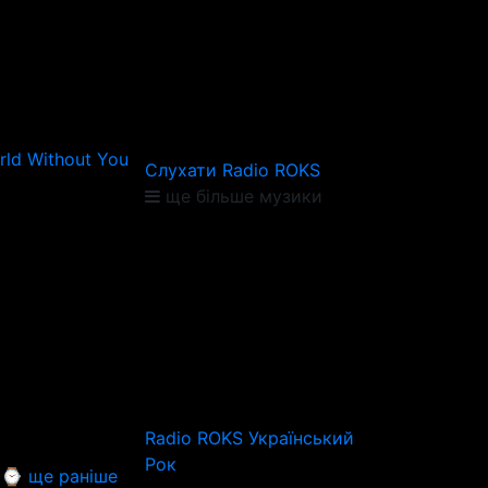
orld Without You
Слухати Radio ROKS
ще більше музики
Radio ROKS Український
Рок
⌚ ще раніше