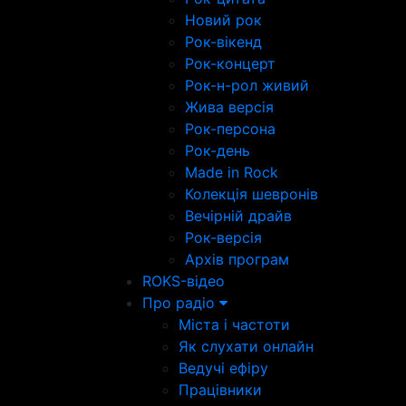
Новий рок
Рок-вікенд
Рок-концерт
Рок-н-рол живий
Жива версія
Рок-персона
Рок-день
Made in Rock
Колекція шевронів
Вечірній драйв
Рок-версія
Архів програм
ROKS-відео
Про радіо
Міста і частоти
Як слухати онлайн
Ведучі ефіру
Працівники