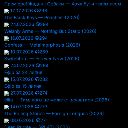
Прем'єра! Жадан і Собаки — Хочу бути твоїм псом
17.07.2026
298
The Black Keys — Peaches! (2026)
24.07.2026
294
Welshly Arms — Nothing But Static (2026)
16.07.2026
294
Confess — Metalmorphosis (2026)
10.07.2026
289
Switchfoot — Forever Now (2026)
24.07.2026
284
Ефір за 24 липня
15.07.2026
282
Ефір за 15 липня
27.07.2026
274
éllia — Тим, кого це може стосуватися (2026)
14.07.2026
273
The Rolling Stones — Foreign Tongues (2026)
08.07.2026
271
Deep Purple — SPLAT! (2026)