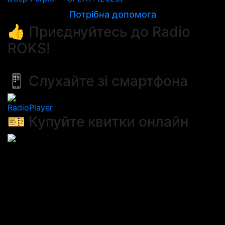
Потрібна допомога
👍 Приєднуйтесь до Radio
ROKS!
📱 Слухайте зі смартфона
RadioPlayer
🎫 Купуйте квитки онлайн