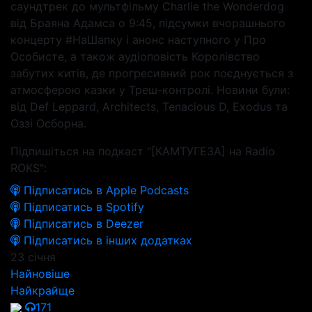
саундтрек до мультфільму Charlie the Wonderdog
від Браяна Адамса о 9:45, підсумки вчорашнього
концерту #НаШапку і анонс наступного у Про
Особисте, а також аудіоповість Королівство
забутих китів, де прогресивний рок поєднується з
атмосферою казки у Треш-контролі. Новини були:
від Def Leppard, Architects, Tenacious D, Exodus та
Оззі Осборна.
Підпишіться на подкаст "[КАМТУГЕЗА] на Radio
ROKS":
Підписатись в Apple Podcasts
Підписатись в Spotify
Підписатись в Deezer
Підписатись в інших додатках
23 січня
Найновіше
Найкрайще
171