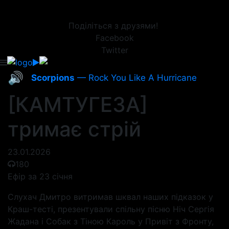
Поділіться з друзями!
Facebook
Twitter
🔊
Scorpions
— Rock You Like A Hurricane
[КАМТУГЕЗА]
тримає стрій
23.01.2026
180
Ефір за 23 січня
Слухач Дмитро витримав шквал наших підказок у
Краш-тесті, презентували спільну пісню Ніч Сергія
Жадана і Собак з Тіною Кароль у Привіт з Фронту,