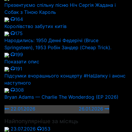
Презентуємо спільну пісню Ніч Сергія Жадана і
Собак з Тіною Кароль
164
Королівство забутих китів
175
Народились: 1950 Денні Федерічі (Bruce
Springsteen), 1953 Робін Зандер (Cheap Trick).
199
Показати опис
191
Підсумки вчорашнього концерту #НаШапку і анонс
наступного
308
Bryan Adams — Charlie The Wonderdog (EP 2026)
22.01.2026
26.01.2026
Найпопулярніше за місяць
23.07.2026
353