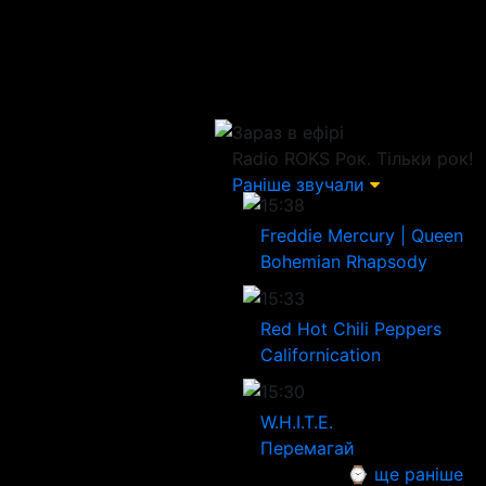
Зараз в ефірі
Radio ROKS
Рок. Тільки рок!
Раніше звучали
15:38
Freddie Mercury | Queen
Bohemian Rhapsody
15:33
Red Hot Chili Peppers
Californication
15:30
W.H.I.T.E.
Перемагай
⌚ ще раніше