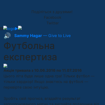
Поділіться з друзями!
Facebook
Twitter
🔊
Sammy Hagar
— Give to Live
Футбольна
експертиза
Акція тривала з 10.06.2016 по 11.07.2016
Цього літа буде лише одна гра! Тільки футбол —
тільки хардкор! Якщо знаєтесь на футболі —
перевірте свою інтуїцію.
Зробіть свій прогноз, вгадайте результат
запропонованого матчу та виграйте подарунки від