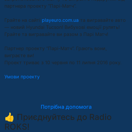
партнера проекту “Парі-Матч”.
Грайте на сайті
playeuro.com.ua
та вигравайте авто
— новий Hyundai Tucson! Вибухові емоції рулять!
Грайте та вигравайте ви разом з Парі Матч!
Партнер проекту “Парі-Матч”. Грають вони,
виграєте ви!
Проект триває з 10 червня по 11 липня 2016 року.
Умови проекту
Потрібна допомога
👍 Приєднуйтесь до Radio
ROKS!