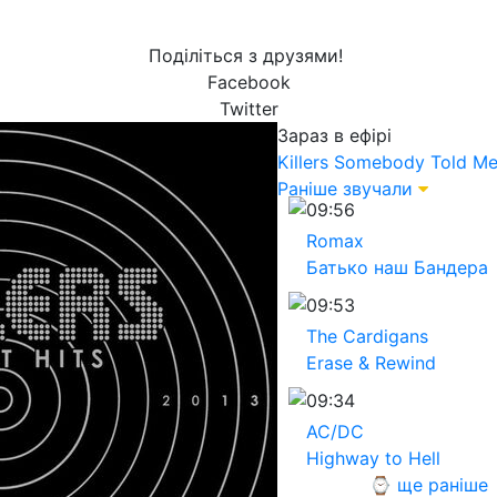
Поділіться з друзями!
Facebook
Twitter
Зараз в ефірі
Killers
Somebody Told M
Раніше звучали
09:56
Romax
Батько наш Бандера
09:53
The Cardigans
Erase & Rewind
09:34
AC/DC
Highway to Hell
⌚ ще раніше