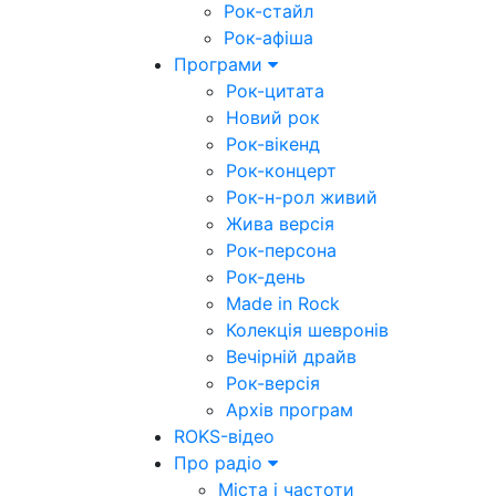
Рок-стайл
Рок-афіша
Програми
Рок-цитата
Новий рок
Рок-вікенд
Рок-концерт
Рок-н-рол живий
Жива версія
Рок-персона
Рок-день
Made in Rock
Колекція шевронів
Вечірній драйв
Рок-версія
Архів програм
ROKS-відео
Про радіо
Міста і частоти