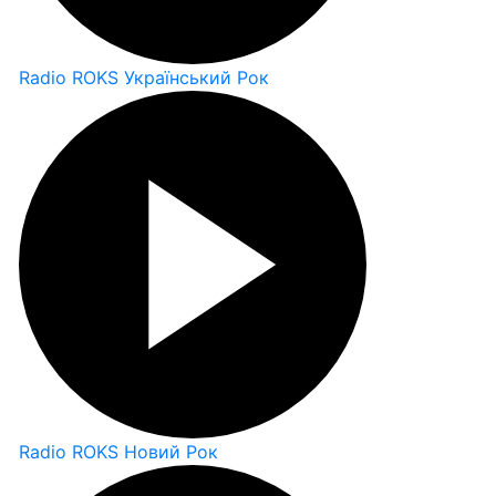
Radio ROKS Український Рок
Radio ROKS Новий Рок