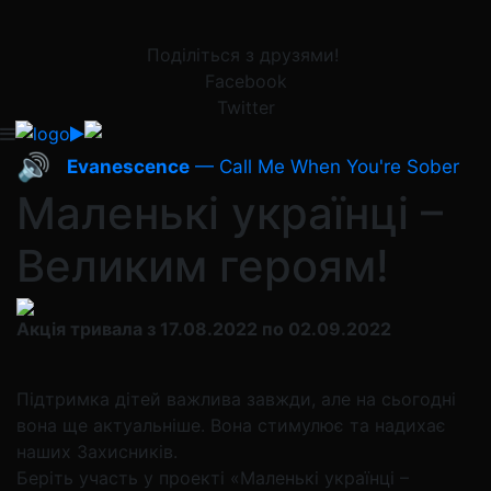
Поділіться з друзями!
Facebook
Twitter
🔊
Evanescence
— Call Me When You're Sober
Маленькі українці –
Великим героям!
Акція тривала з 17.08.2022 по 02.09.2022
Підтримка дітей важлива завжди, але на сьогодні
вона ще актуальніше. Вона стимулює та надихає
наших Захисників.
Беріть участь у проекті «Маленькі українці –