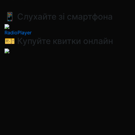
📱 Слухайте зі смартфона
RadioPlayer
🎫 Купуйте квитки онлайн