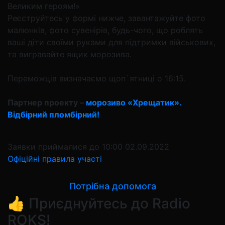
Великим героям!»
Реєструйтесь у формі нижче, завантажуйте фото
малюнків, фото сувенірів, будь-чого, що роблять
ваші діти своїми руками для підтримки військових,
та вигравайте ящик морозива.
Переможців визначаємо щоп`ятниці о 16:15.
Партнер проекту –
морозиво «Хрещатик».
Відбірний пломбірний!
Заявки приймалися до 10:00 02.09.2022
Офіційні правила участі
Потрібна допомога
👍 Приєднуйтесь до Radio
ROKS!