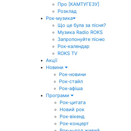
Про [КАМТУГЕЗУ]
Розклад
Рок-музика
Що це була за пісня?
Музика Radio ROKS
Запропонуйте пісню
Рок-календар
ROKS TV
Акції
Новини
Рок-новини
Рок-стайл
Рок-афіша
Програми
Рок-цитата
Новий рок
Рок-вікенд
Рок-концерт
Рок-н-рол живий