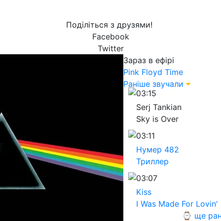
Поділіться з друзями!
Facebook
Twitter
Зараз в ефірі
Pink Floyd
Time
Раніше звучали
03:15
Serj Tankian
Sky is Over
03:11
Нумер 482
Триллер
03:07
Kiss
I Was Made For Lovin'
⌚ ще ран