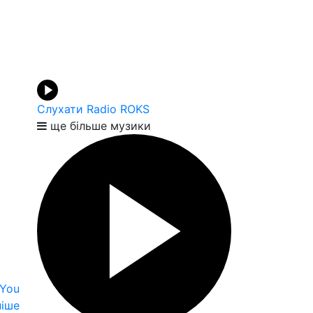
Слухати Radio ROKS
ще більше музики
 You
іше