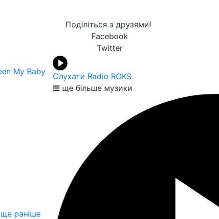
Поділіться з друзями!
Facebook
Twitter
een My Baby
Слухати Radio ROKS
ще більше музики
ще раніше