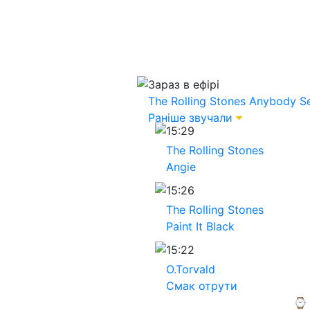
Зараз в ефірі
The Rolling Stones
Anybody S
Раніше звучали
15:29
The Rolling Stones
Angie
15:26
The Rolling Stones
Paint It Black
15:22
O.Torvald
Смак отрути
⌚ 