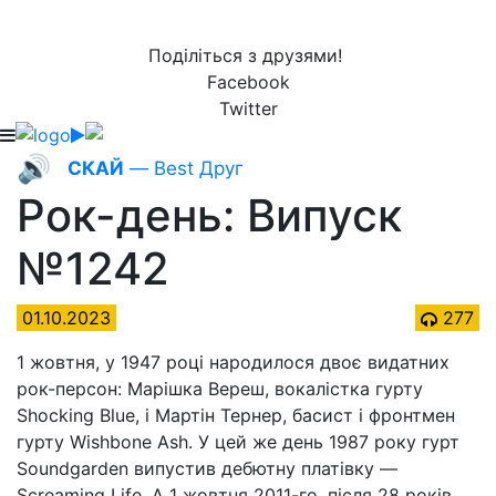
Поділіться з друзями!
Facebook
Twitter
🔊
СКАЙ
— Best Друг
Рок-день: Випуск
№1242
01.10.2023
277
1 жовтня, у 1947 році народилося двоє видатних
рок-персон: Марішка Вереш, вокалістка гурту
Shocking Blue, і Мартін Тернер, басист і фронтмен
гурту Wishbone Ash. У цей же день 1987 року гурт
Soundgarden випустив дебютну платівку —
Screaming Life. А 1 жовтня 2011-го, після 28 років