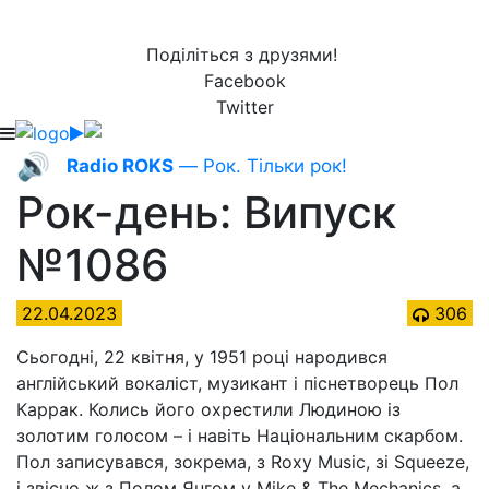
Поділіться з друзями!
Facebook
Twitter
🔊
Radio ROKS
— Рок. Тільки рок!
Рок-день: Випуск
№1086
22.04.2023
306
Сьогодні, 22 квітня, у 1951 році народився
англійський вокаліст, музикант і піснетворець Пол
Каррак. Колись його охрестили Людиною із
золотим голосом – і навіть Національним скарбом.
Пол записувався, зокрема, з Roxy Music, зі Squeeze,
і звісно ж з Полом Янгом у Mike & The Mechanics, а