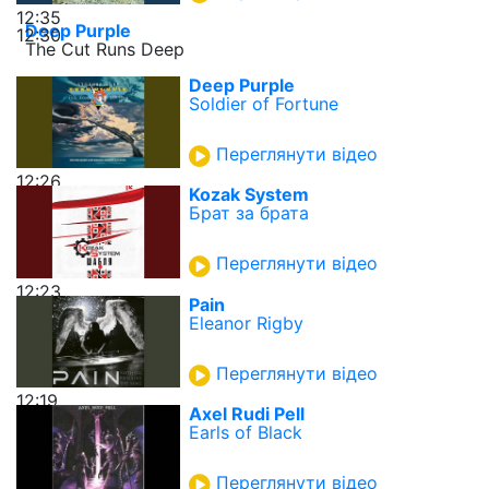
12:35
Deep Purple
12:30
The Cut Runs Deep
Deep Purple
Soldier of Fortune
Переглянути відео
12:26
Kozak System
Брат за брата
Переглянути відео
12:23
Pain
Eleanor Rigby
Переглянути відео
12:19
Axel Rudi Pell
Earls of Black
Переглянути відео