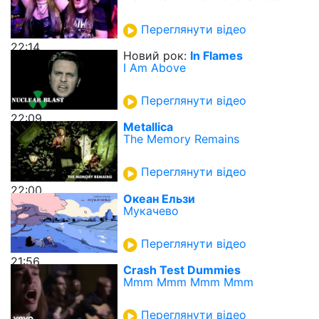
Переглянути відео
22:14
Новий рок:
In Flames
I Am Above
Переглянути відео
22:09
Metallica
The Memory Remains
Переглянути відео
22:00
Океан Ельзи
Мукачево
Переглянути відео
21:56
Crash Test Dummies
Mmm Mmm Mmm Mmm
Переглянути відео