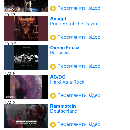
Переглянути відео
18:17
Accept
Princess of the Dawn
Переглянути відео
18:07
Океан Ельзи
Вставай
Переглянути відео
17:58
AC/DC
Hard As a Rock
Переглянути відео
17:53
Rammstein
Deutschland
Переглянути відео