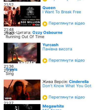
21:52
Queen
I Want To Break Free
Переглянути відео
21:48
Rock-Цитата:
Ozzy Osbourne
21:40
Running Out Of Time
Yurcash
Панівна висота
Переглянути відео
21:36
Travis
21:33
Sing
Жива Версія:
Cinderella
Don't Know What You Got
Переглянути відео
21:27
Megawhite