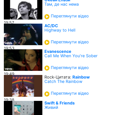
Там, де нас нема
Переглянути відео
19:57
AC/DC
Highway to Hell
Переглянути відео
19:53
Evanescence
Call Me When You're Sober
Переглянути відео
19:49
Rock-Цитата:
Rainbow
Catch The Rainbow
Переглянути відео
19:38
Swift & Friends
Живий