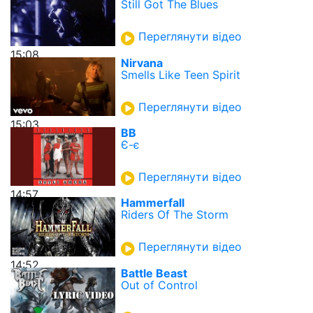
Still Got The Blues
Переглянути відео
15:08
Nirvana
Smells Like Teen Spirit
Переглянути відео
15:03
ВВ
Є-є
Переглянути відео
14:57
Hammerfall
Riders Of The Storm
Переглянути відео
14:52
Battle Beast
Out of Control