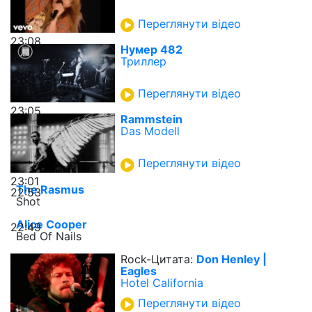
Переглянути відео
23:08
Нумер 482
Триллер
Переглянути відео
23:05
Rammstein
Das Modell
Переглянути відео
23:01
The Rasmus
22:53
Shot
Alice Cooper
22:49
Bed Of Nails
Rock-Цитата:
Don Henley |
Eagles
Hotel California
Переглянути відео