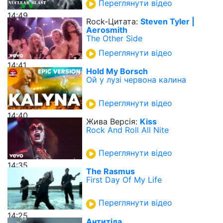
Переглянути відео
14:49
Rock-Цитата:
Steven Tyler |
Aerosmith
The Other Side
Переглянути відео
14:41
Hold My Borsch
Ой у лузі червона калина
Переглянути відео
14:40
Жива Версія:
Kiss
Rock And Roll All Nite
Переглянути відео
14:35
The Rasmus
First Day Of My Life
Переглянути відео
14:25
Антитіла