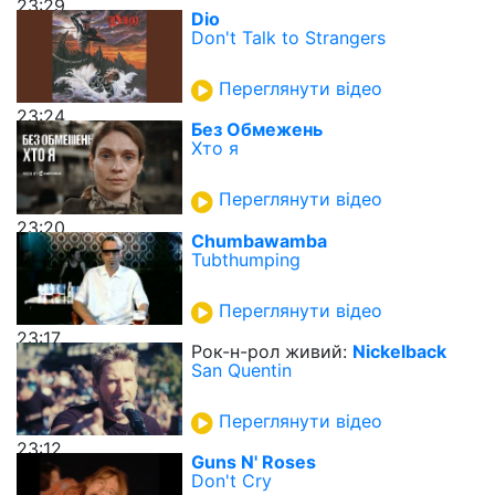
23:29
Dio
Don't Talk to Strangers
Переглянути відео
23:24
Без Обмежень
Хто я
Переглянути відео
23:20
Chumbawamba
Tubthumping
Переглянути відео
23:17
Рок-н-рол живий:
Nickelback
San Quentin
Переглянути відео
23:12
Guns N' Roses
Don't Cry