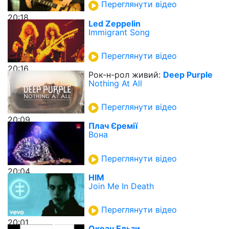
Переглянути відео
20:18
Led Zeppelin
Immigrant Song
Переглянути відео
20:16
Рок-н-рол живий:
Deep Purple
Nothing At All
Переглянути відео
20:09
Плач Єремії
Вона
Переглянути відео
20:04
HIM
Join Me In Death
Переглянути відео
20:01
Океан Ельзи