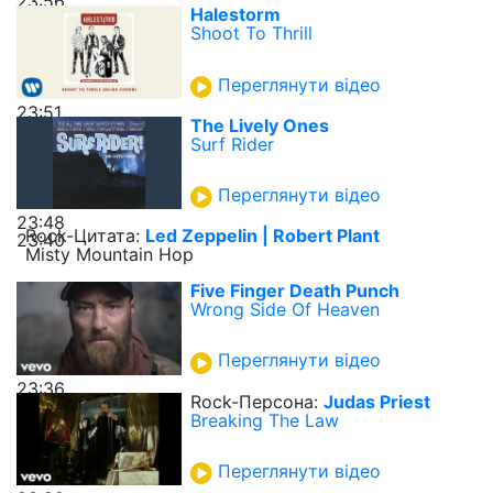
23:56
Halestorm
Shoot To Thrill
Переглянути відео
23:51
The Lively Ones
Surf Rider
Переглянути відео
23:48
Rock-Цитата:
Led Zeppelin | Robert Plant
23:40
Misty Mountain Hop
Five Finger Death Punch
Wrong Side Of Heaven
Переглянути відео
23:36
Rock-Персона:
Judas Priest
Breaking The Law
Переглянути відео