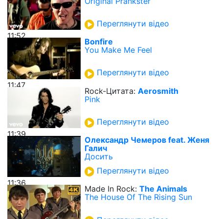
Original Prankster
Переглянути відео
11:52
Bonfire
You Make Me Feel
Переглянути відео
11:47
Rock-Цитата:
Aerosmith
Pink
Переглянути відео
11:39
Олександр Чемеров feat. Женя
Галич
Досить
Переглянути відео
11:36
Made In Rock:
The Animals
The House Of The Rising Sun