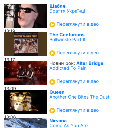
Шабля
Браття Українці
Переглянути відео
13:19
The Centurions
Bullwinkle Part II
Переглянути відео
13:17
Новий рок:
Alter Bridge
Addicted To Pain
Переглянути відео
13:09
Queen
Another One Bites The Dust
Переглянути відео
13:06
Nirvana
Come As You Are