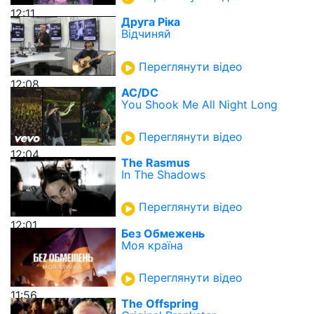
12:11
Друга Ріка
Відчиняй
Переглянути відео
12:08
AC/DC
You Shook Me All Night Long
Переглянути відео
12:04
The Rasmus
In The Shadows
Переглянути відео
12:01
Без Обмежень
Моя країна
Переглянути відео
11:56
The Offspring