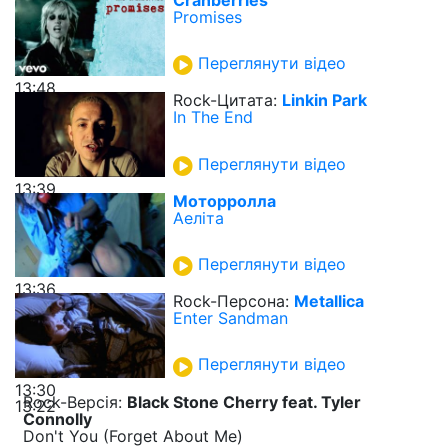
Cranberries
Promises
Переглянути відео
13:48
Rock-Цитата:
Linkin Park
In The End
Переглянути відео
13:39
Моторролла
Аеліта
Переглянути відео
13:36
Rock-Персона:
Metallica
Enter Sandman
Переглянути відео
13:30
Rock-Верcія:
Black Stone Cherry feat. Tyler
13:22
Connolly
Don't You (Forget About Me)