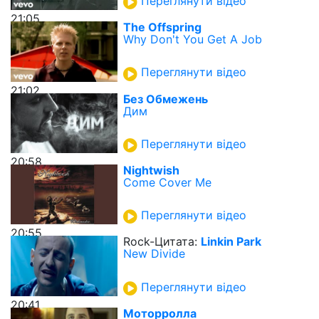
Переглянути відео
21:05
The Offspring
Why Don't You Get A Job
Переглянути відео
21:02
Без Обмежень
Дим
Переглянути відео
20:58
Nightwish
Come Cover Me
Переглянути відео
20:55
Rock-Цитата:
Linkin Park
New Divide
Переглянути відео
20:41
Моторролла