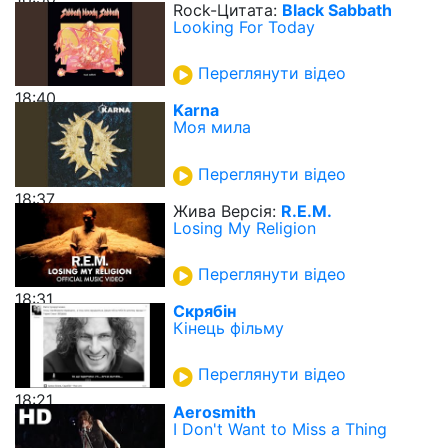
Rock-Цитата:
Black Sabbath
Looking For Today
Переглянути відео
18:40
Karna
Моя мила
Переглянути відео
18:37
Жива Версія:
R.E.M.
Losing My Religion
Переглянути відео
18:31
Скрябін
Кінець фільму
Переглянути відео
18:21
Aerosmith
I Don't Want to Miss a Thing