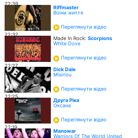
22:39
Riffmaster
Воїни життя
Переглянути відео
22:32
Made In Rock:
Scorpions
White Dove
Переглянути відео
22:27
Dick Dale
Misirlou
Переглянути відео
22:25
Друга Ріка
Оксана
Переглянути відео
22:19
Manowar
Warriors Of The World United