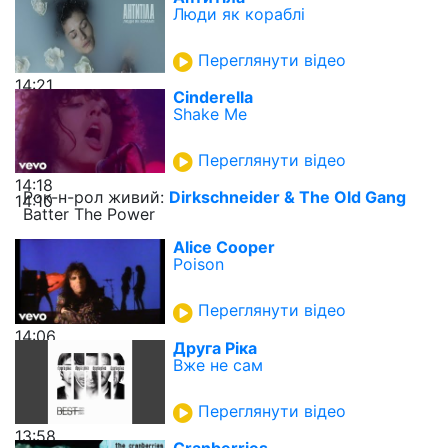
Люди як кораблі
Переглянути відео
14:21
Cinderella
Shake Me
Переглянути відео
14:18
Рок-н-рол живий:
Dirkschneider & The Old Gang
14:10
Batter The Power
Alice Cooper
Poison
Переглянути відео
14:06
Друга Ріка
Вже не сам
Переглянути відео
13:58