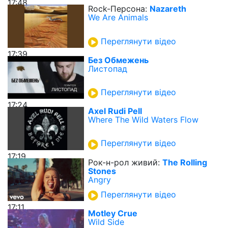
17:48
Rock-Персона:
Nazareth
We Are Animals
Переглянути відео
17:39
Без Обмежень
Листопад
Переглянути відео
17:24
Axel Rudi Pell
Where The Wild Waters Flow
Переглянути відео
17:19
Рок-н-рол живий:
The Rolling
Stones
Angry
Переглянути відео
17:11
Motley Crue
Wild Side