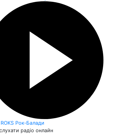
 ROKS Рок-Балади
слухати радіо онлайн