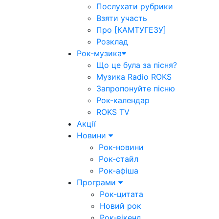
Послухати рубрики
Взяти участь
Про [КАМТУГЕЗУ]
Розклад
Рок-музика
Що це була за пісня?
Музика Radio ROKS
Запропонуйте пісню
Рок-календар
ROKS TV
Акції
Новини
Рок-новини
Рок-стайл
Рок-афіша
Програми
Рок-цитата
Новий рок
Рок-вікенд