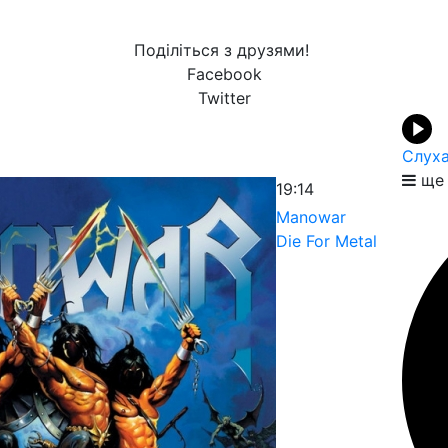
Поділіться з друзями!
Facebook
Twitter
Слуха
ще 
19:14
Manowar
Die For Metal