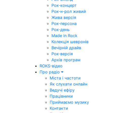
Рок-концерт
Рок-н-рол живий
Жива версія
Рок-персона
Рок-день
Made in Rock
Колекція шевронів
Вечірній драйв
Рок-версія
Архів програм
ROKS-відео
Про радіо
Міста і частоти
Як слухати онлайн
Ведучі ефіру
Працівники
Приймаємо музику
Контакти