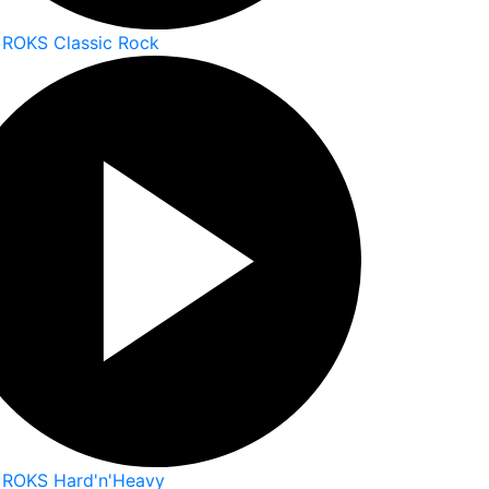
 ROKS Classic Rock
 ROKS Hard'n'Heavy