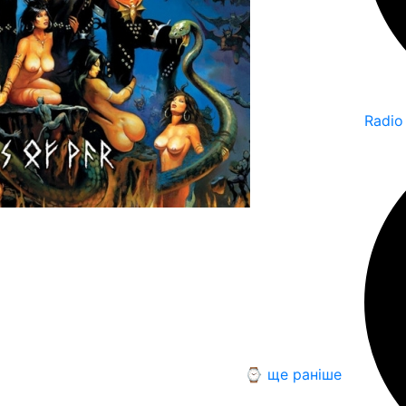
Radio
⌚ ще раніше