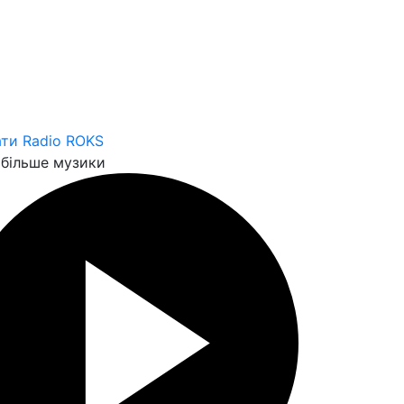
ти Radio ROKS
більше музики