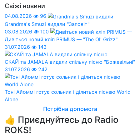
Свіжі новини
04.08.2026
96
Grandma's Smuzi видали "Заповіт"
03.08.2026
100
Дивіться новий кліп PRIMUS — "The Ol' Grizz"
31.07.2026
143
СКАЙ та JAMALA видали спільну пісню "Божевільні"
31.07.2026
242
Тоні Айоммі готує сольник і ділиться піснею World
Alone
Потрібна допомога
👍 Приєднуйтесь до Radio
ROKS!