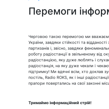
Перемоги інфор
Черговою такою перемогою ми вважаємо 
України, завдяки стійкості та відданост
партизанів і, звісно, завдяки феноменаль
роботу радіостанції в звільненому від о
радіостанцією, яку дуже люблять і слуха
радіостанція, на яку дуже чекали і чека
підтримку! Ми вдячні всім, хто доклав зу
постіль, Radio ROKS, як і інші радіостан
прапори повертались на свої законні міс
Тримаймо інформаційний стрій!