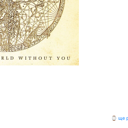
⌚ ще р