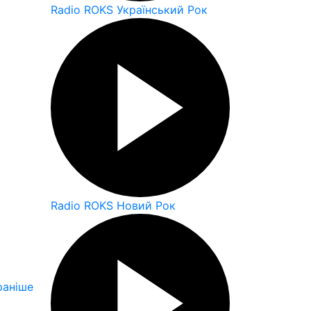
Radio ROKS Український Рок
Radio ROKS Новий Рок
аніше