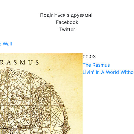
Поділіться з друзями!
Facebook
Twitter
e Wall
00:03
The Rasmus
Livin' In A World With