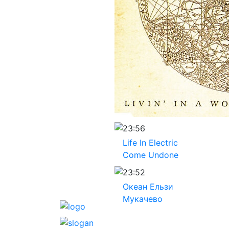
23:56
Life In Electric
Come Undone
23:52
Океан Ельзи
Мукачево