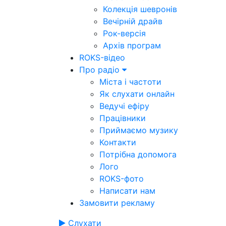
Колекція шевронів
Вечірній драйв
Рок-версія
Архів програм
ROKS-відео
Про радіо
Міста і частоти
Як слухати онлайн
Ведучі ефіру
Працівники
Приймаємо музику
Контакти
Потрібна допомога
Лого
ROKS-фото
Написати нам
Замовити рекламу
Слухати