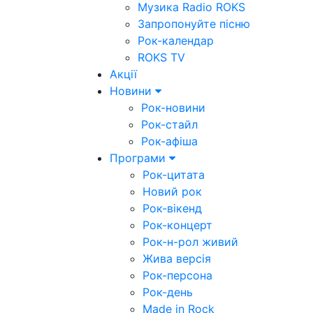
Музика Radio ROKS
Запропонуйте пісню
Рок-календар
ROKS TV
Акції
Новини
Рок-новини
Рок-стайл
Рок-афіша
Програми
Рок-цитата
Новий рок
Рок-вікенд
Рок-концерт
Рок-н-рол живий
Жива версія
Рок-персона
Рок-день
Made in Rock