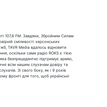
і 107,6 FM. Завдяки, Збройним Силам
овірній сміливості херсонських
лужб, TAVR Media вдалось відновити
ння, оскільки саме радіо ROKS є тією
, яка безпрецедентно підтримує армію,
ячні всім нашим слухачам довіру та
ухачів. Зі свого боку, як і 9 років
ному фронті для того, щоб українські