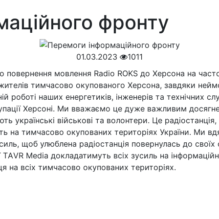
маційного фронту
01.03.2023
1011
повернення мовлення Radio ROKS до Херсона на частот
і жителів тимчасово окупованого Херсона, завдяки нейм
ній роботі наших енергетиків, інженерів та технічних с
купації Херсоні. Ми вважаємо це дуже важливим досягне
ють українські військові та волонтери. Це радіостанція
ють на тимчасово окупованих територіях України. Ми вд
силь, щоб улюблена радіостанція повернулась до своїх сл
ції TАVR Media докладатимуть всіх зусиль на інформацій
ця на всіх тимчасово окупованих територіях.