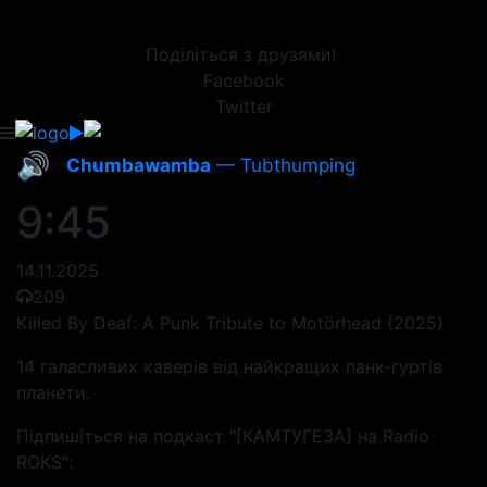
Поділіться з друзями!
Facebook
Twitter
🔊
Chumbawamba
— Tubthumping
9:45
14.11.2025
209
Killed By Deaf: A Punk Tribute to Motörhead (2025)
14 галасливих каверів від найкращих панк-гуртів
планети.
Підпишіться на подкаст "[КАМТУГЕЗА] на Radio
ROKS":