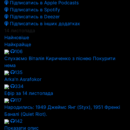
Підписатись в Apple Podcasts
Підписатись в Spotify
Підписатись в Deezer
Підписатись в інших додатках
14 листопада
Найновіше
Найкрайще
106
Слухаємо Віталія Кириченко з піснею Покурити
нема
135
Arka'n Asrafokor
334
Ефір за 14 листопада
117
Народились: 1949 Джеймс Янг (Styx), 1951 Френкі
Баналі (Quiet Riot).
142
Показати опис