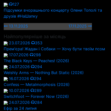
127
Підсумки вчорашнього концерту Олени Тополі та
друзів #НаШапку
13.11.2025
17.11.2025
Найпопулярніше за місяць
23.07.2026
353
Прем'єра! Жадан і Собаки — Хочу бути твоїм псом
17.07.2026
298
The Black Keys — Peaches! (2026)
24.07.2026
294
Welshly Arms — Nothing But Static (2026)
16.07.2026
294
Confess — Metalmorphosis (2026)
10.07.2026
289
Switchfoot — Forever Now (2026)
24.07.2026
284
Ефір за 24 липня