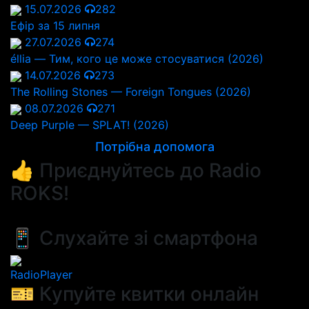
15.07.2026
282
Ефір за 15 липня
27.07.2026
274
éllia — Тим, кого це може стосуватися (2026)
14.07.2026
273
The Rolling Stones — Foreign Tongues (2026)
08.07.2026
271
Deep Purple — SPLAT! (2026)
Потрібна допомога
👍 Приєднуйтесь до Radio
ROKS!
📱 Слухайте зі смартфона
RadioPlayer
🎫 Купуйте квитки онлайн