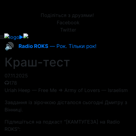
Поділіться з друзями!
Facebook
Twitter
🔊
Radio ROKS
— Рок. Тільки рок!
Краш-тест
07.11.2025
178
Uriah Heep — Free Me => Army of Lovers — Israelism
Завдання із зірочкою дісталося сьогодні Дмитру з
Вінниці.
Підпишіться на подкаст "[КАМТУГЕЗА] на Radio
ROKS":