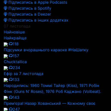
Підписатись в Apple Podcasts
Підписатись в Spotify
Підписатись в Deezer
Підписатись в інших додатках
07 листопада
Найновіше
Найкрайще
118
Підсумки вчорашнього караоке #НаШапку
157
Chucktallica
234
Ефір за 7 листопада
133
Народились: 1960 Томмі Тайер (Kiss), 1971 Робін
Фінк (Guns N’ Roses), 1976 Роб Каджано (Volbeat).
143
Прем'єра! Назар Хованський — Кожному своє
247