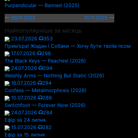
Purpendicular — Banned (2025)
06.11.2025
10.11.2025
Найпопулярніше за місяць
23.07.2026
353
Прем'єра! Жадан і Собаки — Хочу бути твоїм псом
17.07.2026
298
The Black Keys — Peaches! (2026)
24.07.2026
294
Welshly Arms — Nothing But Static (2026)
16.07.2026
294
Confess — Metalmorphosis (2026)
10.07.2026
289
Switchfoot — Forever Now (2026)
24.07.2026
284
Ефір за 24 липня
15.07.2026
282
Ефір за 15 липня