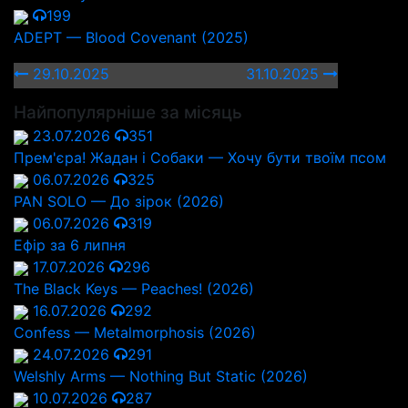
199
ADEPT — Blood Covenant (2025)
29.10.2025
31.10.2025
Найпопулярніше за місяць
23.07.2026
351
Прем'єра! Жадан і Собаки — Хочу бути твоїм псом
06.07.2026
325
PAN SOLO — До зірок (2026)
06.07.2026
319
Ефір за 6 липня
17.07.2026
296
The Black Keys — Peaches! (2026)
16.07.2026
292
Confess — Metalmorphosis (2026)
24.07.2026
291
Welshly Arms — Nothing But Static (2026)
10.07.2026
287