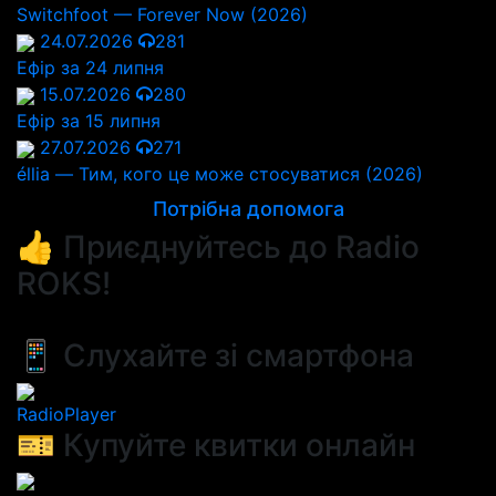
Switchfoot — Forever Now (2026)
24.07.2026
281
Ефір за 24 липня
15.07.2026
280
Ефір за 15 липня
27.07.2026
271
éllia — Тим, кого це може стосуватися (2026)
Потрібна допомога
👍 Приєднуйтесь до Radio
ROKS!
📱 Слухайте зі смартфона
RadioPlayer
🎫 Купуйте квитки онлайн