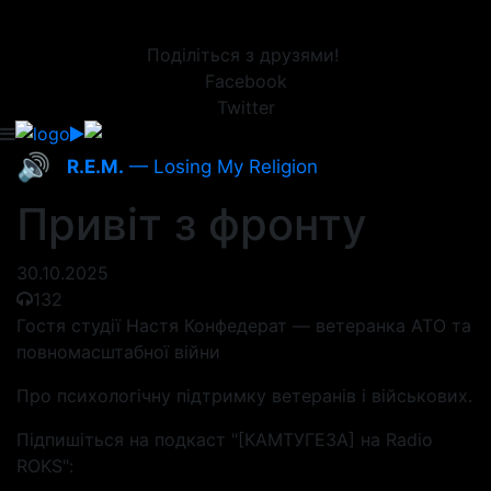
Поділіться з друзями!
Facebook
Twitter
🔊
R.E.M.
— Losing My Religion
Привіт з фронту
30.10.2025
132
Гостя студії Настя Конфедерат — ветеранка АТО та
повномасштабної війни
Про психологічну підтримку ветеранів і військових.
Підпишіться на подкаст "[КАМТУГЕЗА] на Radio
ROKS":