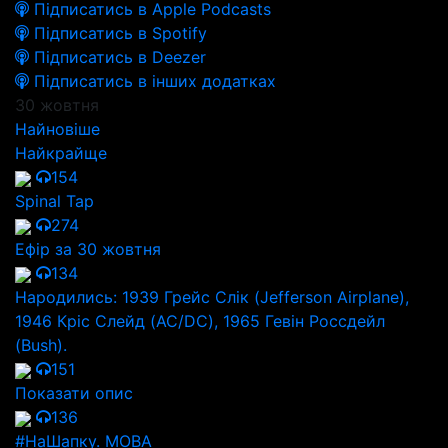
Підписатись в Apple Podcasts
Підписатись в Spotify
Підписатись в Deezer
Підписатись в інших додатках
30 жовтня
Найновіше
Найкрайще
154
Spinal Tap
274
Ефір за 30 жовтня
134
Народились: 1939 Грейс Слік (Jefferson Airplane),
1946 Кріс Слейд (AC/DC), 1965 Гевін Россдейл
(Bush).
151
Показати опис
136
#НаШапку. МОВА