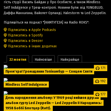
гість студії Василь Байдак у Про Особисте, а також Mindless
Self Indulgence у Треш-контролі. Новини були: від YUNGBLUD,
Даффа Маккагана, Вайолет Орланді, Halestorm та Led Zeppelin.
Підпишіться на подкаст "[КАМТУГЕЗА] на Radio ROKS":
Підписатись в Apple Podcasts
Підписатись в Spotify
Підписатись в Deezer
Підписатись в інших додатках
22 жовтня
Найновіше
Найкрайще
171
Прем'єра! Громадянин Топінамбур — Сонцем Сяяти
192
Mindless Self Indulgence
177
День народження альбому: У 1969 році вийшов другий
альбом гурту Led Zeppelin — Led Zeppelin II Народились:
1958 Боббі Блотцер (Ratt).