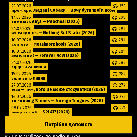
23.07.2026
353
Прем'єра! Жадан і Собаки — Хочу бути твоїм псом
17.07.2026
298
The Black Keys — Peaches! (2026)
24.07.2026
294
Welshly Arms — Nothing But Static (2026)
16.07.2026
294
Confess — Metalmorphosis (2026)
10.07.2026
289
Switchfoot — Forever Now (2026)
24.07.2026
284
Ефір за 24 липня
15.07.2026
282
Ефір за 15 липня
27.07.2026
274
éllia — Тим, кого це може стосуватися (2026)
14.07.2026
273
The Rolling Stones — Foreign Tongues (2026)
08.07.2026
271
Deep Purple — SPLAT! (2026)
Потрібна допомога
👍 Приєднуйтесь до Radio ROKS!