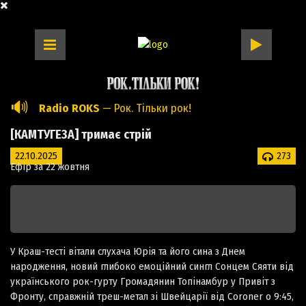
🔊
Radio ROKS
— Рок. Тільки рок!
[КАМТУГЕЗА] тримає стрій
22.10.2025
273
Ефір за 22 жовтня
У Краш-тесті вітали слухача Юрія та його сина з Днем
народження, новий глибоко емоційний сингл Сонцем Сяяти від
українського рок-гурту Громадянин Топінамбур у Привіт з
Фронту, справжній треш-метал зі Швейцарії від Coroner о 9:45,