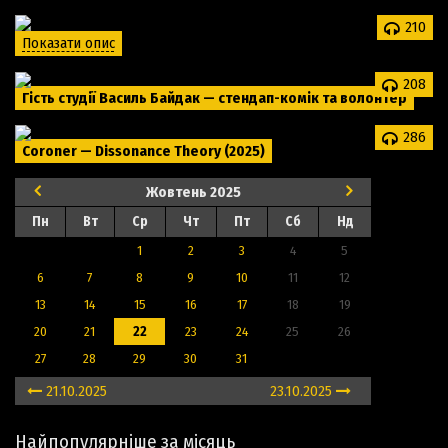
210
Показати опис
208
Гість студії Василь Байдак — стендап-комік та волонтер
286
Coroner — Dissonance Theory (2025)
Жовтень
2025
Пн
Вт
Ср
Чт
Пт
Сб
Нд
1
2
3
4
5
6
7
8
9
10
11
12
13
14
15
16
17
18
19
20
21
22
23
24
25
26
27
28
29
30
31
21.10.2025
23.10.2025
Найпопулярніше за місяць