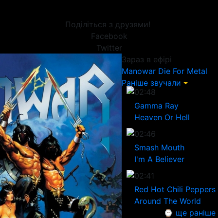
Поділіться з друзями!
Facebook
Twitter
Зараз в ефірі
Manowar
Die For Metal
Раніше звучали
02:48
Gamma Ray
Heaven Or Hell
02:46
Smash Mouth
I'm A Believer
02:41
Red Hot Chili Peppers
Around The World
⌚ ще раніше