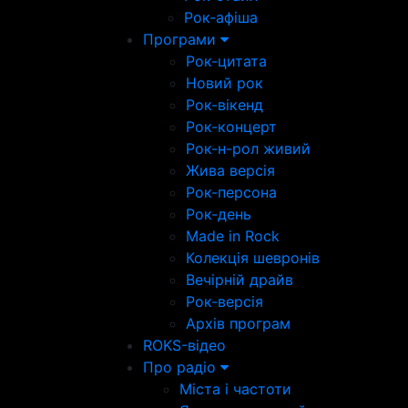
Рок-афіша
Програми
Рок-цитата
Новий рок
Рок-вікенд
Рок-концерт
Рок-н-рол живий
Жива версія
Рок-персона
Рок-день
Made in Rock
Колекція шевронів
Вечірній драйв
Рок-версія
Архів програм
ROKS-відео
Про радіо
Міста і частоти