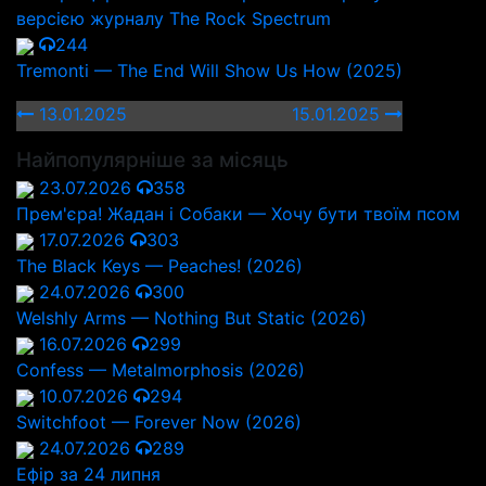
версією журналу The Rock Spectrum
244
Tremonti — The End Will Show Us How (2025)
13.01.2025
15.01.2025
Найпопулярніше за місяць
23.07.2026
358
Прем'єра! Жадан і Собаки — Хочу бути твоїм псом
17.07.2026
303
The Black Keys — Peaches! (2026)
24.07.2026
300
Welshly Arms — Nothing But Static (2026)
16.07.2026
299
Confess — Metalmorphosis (2026)
10.07.2026
294
Switchfoot — Forever Now (2026)
24.07.2026
289
Ефір за 24 липня