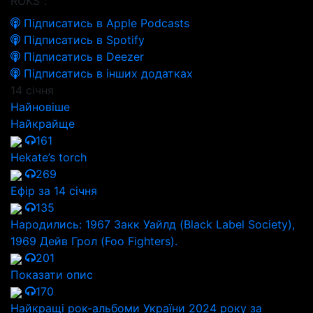
ROKS":
Підписатись в Apple Podcasts
Підписатись в Spotify
Підписатись в Deezer
Підписатись в інших додатках
14 січня
Найновіше
Найкрайще
161
Hekate’s torch
269
Ефір за 14 січня
135
Народились: 1967 Закк Уайлд (Black Label Society),
1969 Дейв Грол (Foo Fighters).
201
Показати опис
170
Найкращі рок-альбоми України 2024 року за