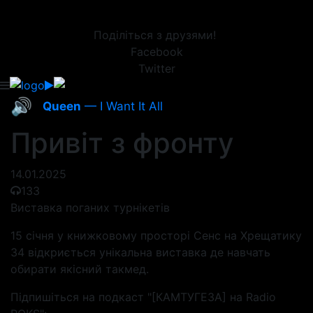
Поділіться з друзями!
Facebook
Twitter
🔊
Queen
— I Want It All
Привіт з фронту
14.01.2025
133
Виставка поганих турнікетів
15 січня у книжковому просторі Сенс на Хрещатику
34 відкриється унікальна виставка де навчать
обирати якісний такмед.
Підпишіться на подкаст "[КАМТУГЕЗА] на Radio