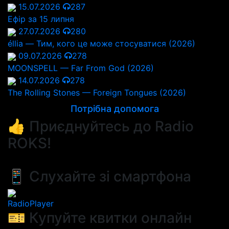
15.07.2026
287
Ефір за 15 липня
27.07.2026
280
éllia — Тим, кого це може стосуватися (2026)
09.07.2026
278
MOONSPELL — Far From God (2026)
14.07.2026
278
The Rolling Stones — Foreign Tongues (2026)
Потрібна допомога
👍 Приєднуйтесь до Radio
ROKS!
📱 Слухайте зі смартфона
RadioPlayer
🎫 Купуйте квитки онлайн