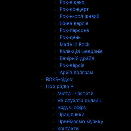
Рок-вікенд
Рок-концерт
Рок-н-рол живий
Жива версія
Рок-персона
Рок-день
Made in Rock
Колекція шевронів
Вечірній драйв
Рок-версія
Архів програм
ROKS-відео
Про радіо
Міста і частоти
Як слухати онлайн
Ведучі ефіру
Працівники
Приймаємо музику
Контакти