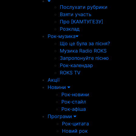
Послухати рубрики
Взяти участь
Про [КАМТУГЕЗУ]
Розклад
Рок-музика
Що це була за пісня?
Музика Radio ROKS
Запропонуйте пісню
Рок-календар
ROKS TV
Акції
Новини
Рок-новини
Рок-стайл
Рок-афіша
Програми
Рок-цитата
Новий рок