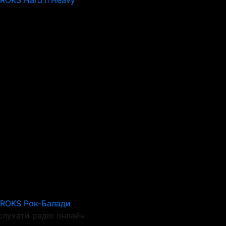
 ROKS Hard'n'Heavy
 ROKS Рок-Балади
слухати радіо онлайн