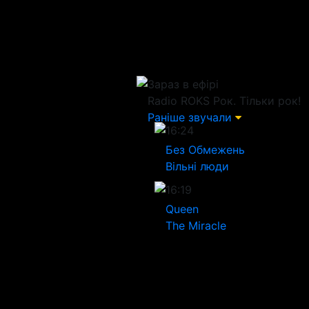
Зараз в ефірі
Radio ROKS
Рок. Тільки рок!
Раніше звучали
16:24
Без Обмежень
Вільні люди
16:19
Queen
The Miracle