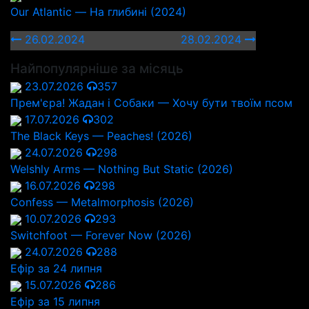
Our Atlantic — На глибині (2024)
26.02.2024
28.02.2024
Найпопулярніше за місяць
23.07.2026
357
Прем'єра! Жадан і Собаки — Хочу бути твоїм псом
17.07.2026
302
The Black Keys — Peaches! (2026)
24.07.2026
298
Welshly Arms — Nothing But Static (2026)
16.07.2026
298
Confess — Metalmorphosis (2026)
10.07.2026
293
Switchfoot — Forever Now (2026)
24.07.2026
288
Ефір за 24 липня
15.07.2026
286
Ефір за 15 липня