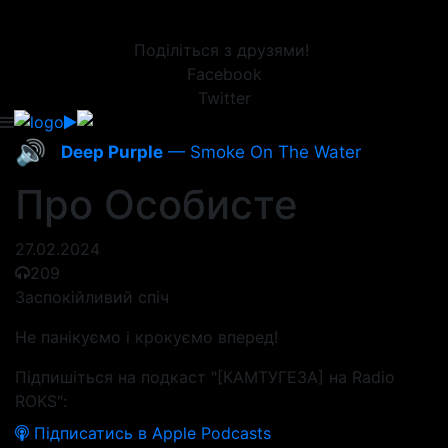
Поділіться з друзями!
Facebook
Twitter
🔊
Deep Purple
— Smoke On The Water
Про Особисте
27.02.2024
209
Заспокійливий спіч
Не панікуємо і крокуємо вперед!
Підпишіться на подкаст "[КАМТУГЕЗА] на Radio
ROKS":
Підписатись в Apple Podcasts