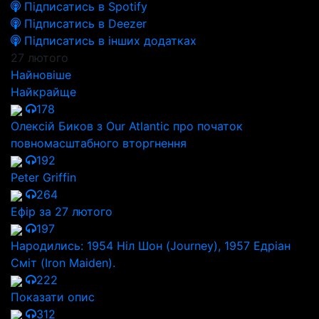
Підписатись в Spotify
Підписатись в Deezer
Підписатись в інших додатках
27 лютого
Найновіше
Найкрайще
178
Олексій Биков з Our Atlantic про початок
повномасштабного вторгнення
192
Peter Griffin
264
Ефір за 27 лютого
197
Народились: 1954 Ніл Шон (Journey), 1957 Едріан
Сміт (Iron Maiden).
222
Показати опис
312