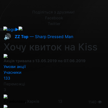
Поділіться з друзями!
Facebook
Twitter
🔊
ZZ Top
— Sharp Dressed Man
Хочу квиток на Kiss
Акція тривала з 13.05.2019 по 07.06.2019
Умови акції
Учасники
133
Переможці
3
Станіслава
,
Харків
13
1140