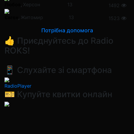
Любов
,
Херсон
13
1492
Євген
,
Житомир
13
1523
Потрібна допомога
👍 Приєднуйтесь до Radio
ROKS!
📱 Слухайте зі смартфона
RadioPlayer
🎫 Купуйте квитки онлайн